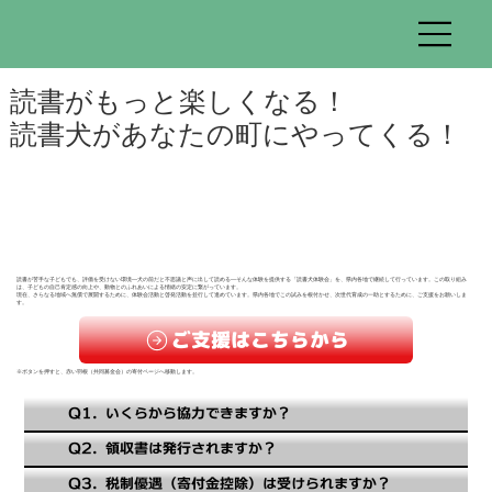
読書がもっと楽しくなる！
読書犬があなたの町にやってくる！
読書が苦手な子どもでも、評価を受けない環境―犬の前だと不思議と声に出して読める―そんな体験を提供する「読書犬体験会」を、県内各地で継続して行っています。この取り組み
は、子どもの自己肯定感の向上や、動物とのふれあいによる情緒の安定に繋がっています。
現在、さらなる地域へ無償で展開するために、体験会活動と啓発活動を並行して進めています。県内各地でこの試みを根付かせ、次世代育成の一助とするために、ご支援をお願いしま
す。
ご支援はこちらから
※ボタンを押すと、赤い羽根（共同募金会）の寄付ページへ移動します。
Q1. いくらから協力できますか？
Q2. 領収書は発行されますか？
Q3. 税制優遇（寄付金控除）は受けられますか？