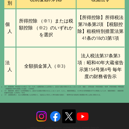
別
【所得控除】所得税法
所得控除 （※1）または税
個
第78条第2項 【税額控
額控除 （※2）のいずれか
人
除】租税特別措置法第
を選択
41条の18の3第1項
法人税法第37条第3
法
項：昭和40年大蔵省告
全額損金算入（※3）
人
示第154号第4号 毎年
度の財務省告示
※1 所得控除 寄付者のその年分（1月～12月）の課税対象となる所得から、該当する額が控除されることをいいます。税額＝（所得金額－所得控除額）×税率、所得控除額＝寄附金額
（年間所得の40%を限度とする額）－2,000円
※2 税額控除 納付すべき所得税額から、該当する金額が控除されることをいいます。ただし、税額控除額は、その年分の所得税額の25％が限度となります。税額控除額＝（税額控除
対象寄付金額－2,000円）×40％
※3 全額損金算入 法人の課税対象となる所得から、当該法人が支出した寄付金額の全額が、一般寄付金の損金算入限度額の枠とは別に控除される。
動物取扱業 登録番号：栃木県動愛セ11展第005号／栃木県動愛セ15訓第002号／栃木県動愛セ15保第003号
特定非営利活動法人 とちぎアニマルセラピー協会 © 2025 Tochigi Animal Therapy Association. All Rights Reserved.