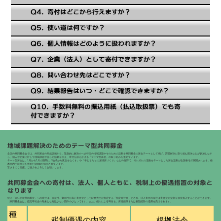
Q4. 寄付はどこから行えますか？
Q5. 使い道は何ですか？
Q6. 個人情報はどのように扱われますか？
Q7. 企業（法人）として寄付できますか？
Q8. 問い合わせ先はどこですか？
Q9. 結果報告はいつ・どこで確認できますか？
Q10. 手数料無料の振込用紙（払込取扱票）でも寄
付できますか？
地域課題解決のためのテーマ型共同募金
全国の共同募金会では、共同募金の助成計画から、緊急的に解決すべき特定の地域課題やそのための活動を共同募金の募金テーマとして掲げ、課題解決に取り組む団体などが参加しなが
ら、個人や企業に対して地域課題や自らの活動を伝え、寄付を訴えかける「テーマ型募金」の取り組みを進めています。
テーマ型募金は、1月から3月の期間に「地域から孤立をなくす」や「子どもたちの居場所づくり」などの分野で、それぞれの活動をテーマとした募金活動が全国各地で展開されます。栃
木県内では当会を含めた6団体が採択されています。
皆さまのご支援、ご協力をよろしくお願いします。
共同募金会への寄付は、法人、個人ともに、税制上の優遇措置の対象と
なります
特に「赤い羽根共同募金」への寄付は、公益性、緊急性が高い寄付金として財務大臣が指定する「指定寄付金」とされ、法人寄付の場合は寄付金の全額を損金算入することができます。
（共同募金会は、指定寄付金の対象となる数少ない団体のひとつです）。また、個人による寄付も、所得控除または税額控除の適用を受けられます。
種
税制優遇の内容
根拠法令